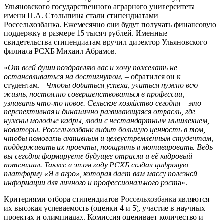
Ульяновского государственного аграрного университета
имени П.А. Столыпина стали стипендиатами
Россельхозбанка. Ежемесячно они будут получать финансовую
поддержку в размере 15 тысяч рублей. Именные
свидетельства стипендиатам вручил директор Ульяновского
филиала РСХБ Михаил Абрамов.
«
От всей души поздравляю вас и хочу пожелать не
останавливаться на достигнутом
, – обратился он к
студентам.–
Чтобы добиться успеха, учиться нужно всю
жизнь, постоянно совершенствоваться в профессии,
узнавать что-то новое. Сельское хозяйство сегодня – это
перспективная и динамично развивающаяся отрасль, где
нужны молодые кадры, люди с нестандартным мышлением,
новаторы. Россельхозбанк видит большую ценность в том,
чтобы помогать активным и целеустремленным студентам,
поддерживать их проекты, поощрять и мотивировать. Ведь
вы сегодня формируете будущее отрасли и её кадровый
потенциал. Также в этом году РСХБ создал цифровую
платформу «Я в агро», которая дает
вам массу полезной
информации для личного и профессионального рост
а».
Критериями отбора стипендиатов
Россельхозбанка
являются
их высокая успеваемость (оценки 4 и 5), участие в научных
проектах и олимпиадах. Комиссия оценивает количество и