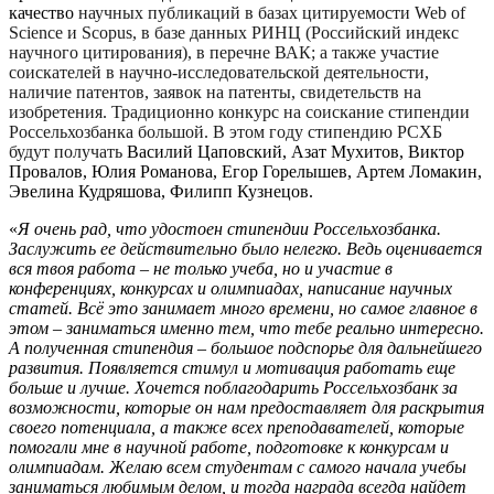
качество
научных публикаций в базах цитируемости Web of
Science и Scopus, в базе данных РИНЦ (Российский индекс
научного цитирования), в перечне ВАК; а также участие
соискателей в научно-исследовательской деятельности,
наличие патентов, заявок на патенты, свидетельств на
изобретения. Традиционно конкурс на соискание стипендии
Россельхозбанка большой. В этом году стипендию РСХБ
будут получать
Василий Цаповский, Азат Мухитов, Виктор
Провалов, Юлия Романова, Егор Горелышев, Артем Ломакин,
Эвелина Кудряшова, Филипп Кузнецов.
«
Я очень рад, что удостоен стипендии Россельхозбанка.
Заслужить ее действительно было нелегко. Ведь оценивается
вся твоя работа – не только учеба, но и участие в
конференциях, конкурсах и олимпиадах, написание научных
статей. Всё это занимает много времени, но самое главное в
этом – заниматься именно тем, что тебе реально интересно.
А полученная стипендия – большое подспорье для дальнейшего
развития. Появляется стимул и мотивация работать еще
больше и лучше. Хочется поблагодарить Россельхозбанк за
возможности, которые он нам предоставляет для раскрытия
своего потенциала, а также всех преподавателей, которые
помогали мне в научной работе, подготовке к конкурсам и
олимпиадам. Желаю всем студентам с самого начала учебы
заниматься любимым делом, и тогда награда всегда найдет