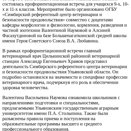
состоялась профориентационная встреча для учащихся 9-х, 10-
х и 11-х классов. Мероприятие было организовано ОГБУ
«Симбирский референтный центр ветеринарии и
безопасности продовольствия» совместно с доцентами
кафедры морфологии и физиологии, кормления, разведения и
частной зоотехнии Валентиной Наумовой и Алсиней
Фасахутдиновой на базе Большенагаткинской средней школы
имени Героя Советского Союза В.А. Любавина.
В рамках профориентационной встречи главный
ветеринарный врач Цильнинской районной ветеринарной
станции Александр Евгеньевич Храмов представил
деятельность Симбирского референтного центра ветеринарии
и безопасности продовольствия Ульяновской области. Он
подробно остановился на значимости и специфике профессии
ветеринарного врача, подчеркнув его роль в обеспечении
здоровья человечества.
Валентина Васильевна Наумова ознакомила школьников с
направлениями подготовки и специальностями,
предлагаемыми Ульяновским государственным аграрным
университетом имени П.А. Столыпина. Также были
разъяснены правила приема и поступления на
образовательные программы высшего и среднего
профессионального образования.