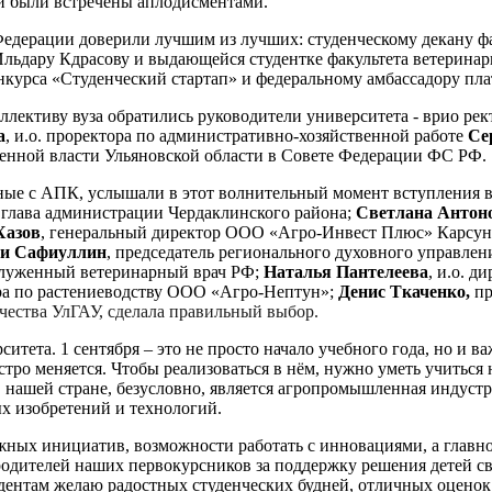
ни были встречены аплодисментами.
Федерации доверили лучшим из лучших: студенческому декану фа
Ильдару Кдрасову и выдающейся студентке факультета ветерина
курса «Студенческий стартап» и федеральному амбассадору пл
ллективу вуза обратились руководители университета - врио ре
а
, и.о. проректора по административно-хозяйственной работе
Се
твенной власти Ульяновской области в Совете Федерации ФС РФ.
ые с АПК, услышали в этот волнительный момент вступления в 
,
глава администрации Чердаклинского района;
Светлана Антон
Хазов
, генеральный директор ООО «Агро-Инвест Плюс» Карсун
жи Сафиуллин
, председатель регионального духовного управлен
аслуженный ветеринарный врач РФ;
Наталья Пантелеева
, и.о. 
ра по растениеводству ООО «Агро-Нептун»;
Денис Ткаченко,
пр
чества УлГАУ, сделала правильный выбор.
тета. 1 сентября – это не просто начало учебного года, но и в
тро меняется. Чтобы реализоваться в нём, нужно уметь учиться
в нашей стране, безусловно, является агропромышленная индуст
ых изобретений и технологий.
жных инициатив, возможности работать с инновациями, а главно
дителей наших первокурсников за поддержку решения детей свя
нтам желаю радостных студенческих будней, отличных оценок и