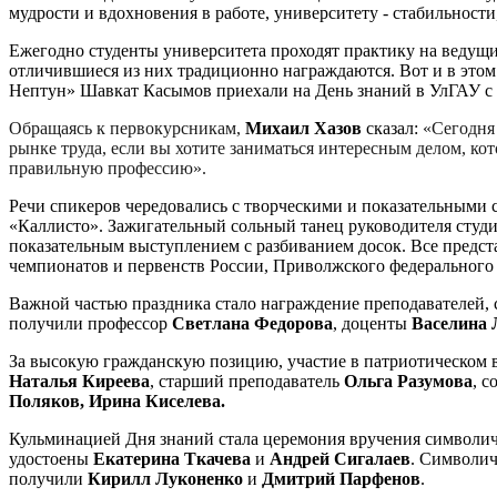
мудрости и вдохновения в работе, университету - стабильности
Ежегодно студенты университета проходят практику на ведущ
отличившиеся из них традиционно награждаются. Вот и в это
Нептун»
Шавкат Касымов приехали на День знаний в УлГАУ с 
Обращаясь к первокурсникам,
Михаил Хазов
сказал:
«Сегодня
рынке труда, если вы хотите заниматься интересным делом, ко
правильную профессию».
Речи спикеров чередовались с творческими и показательными 
«Каллисто». Зажигательный сольный танец руководителя студ
показательным выступлением с разбиванием досок. Все предста
чемпионатов и первенств России, Приволжского федерального о
Важной частью праздника стало награждение преподавателей, 
получили профессор
Светлана Федорова
, доценты
Васелина
За высокую гражданскую позицию, участие в патриотическом
Наталья Киреева
, старший преподаватель
Ольга Разумова
, 
Поляков, Ирина Киселева.
Кульминацией Дня знаний стала церемония вручения символи
удостоены
Екатерина Ткачева
и
Андрей Сигалаев
. Символи
получили
Кирилл Луконенко
и
Дмитрий Парфенов
.