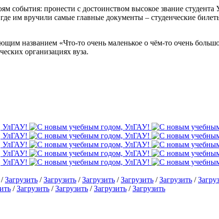
ям события: пронести с достоинством высокое звание студента 
, где им вручили самые главные документы – студенческие биле
щим названием «Что-то очень маленькое о чём-то очень большом
ческих организациях вуза.
/
Загрузить
/
Загрузить
/
Загрузить
/
Загрузить
/
Загрузить
/
Загру
ить
/
Загрузить
/
Загрузить
/
Загрузить
/
Загрузить