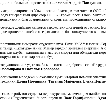
, роста и больших перспектив!» - отметил
Андрей Павлушин
.
их агропредприятиях Ульяновской области, в том числе в ООО
м году генеральный директор ООО «Агро-Инвест Плюс» Михаил 
подарками и благодарностями студентам, проходившим стажиров
 сельское хозяйство является высокотехнологичной отраслью. Е
торое принесет вашей семье финансовое благополучие, то ваш в
спортивными номерами студентов вуза. Гимн УлГАУ и песня «Го
ии танца «Культура» Анны Майер зарядил зрителей энергией. А
вители клуба – кандидаты в мастера спорта или обладатели пер
круга по косики каратэ и кобудо.
сотрудников и студентов. За многолетний добросовестный труд,
 Любомирова
и
Наталья Проворова
.
 воспитании молодежи и оказание гуманитарной помощи участ
сотрудники
Елена Прошкина
,
Татьяна Майорова, Елена Портн
ческих атрибутов студента первокурсникам, имеющим наибольш
ческий «Студенческий билет» вручили
Лоле Горифиевой
и
Адэ