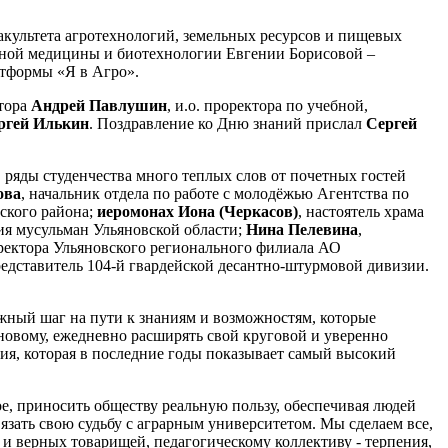
культета агротехнологий, земельных ресурсов и пищевых
рной медицины и биотехнологии Евгении Борисовой –
атформы «Я в Агро».
ктора
Андрей Павлушин
, и.о. проректора по учебной,
ргей Илькин
. Поздравление ко Дню знаний прислал
Сергей
ряды студенчества много теплых слов от почетных гостей
ова
, начальник отдела по работе с молодёжью Агентства по
ского района;
иеромонах
Иона (Черкасов)
, настоятель храма
ия мусульман Ульяновской области;
Нина Пелевина
,
директора Ульяновского регионального филиала АО
едставитель 104-й гвардейской десантно-штурмовой дивизии.
ажный шаг на пути к знаниям и возможностям, которые
 новому, ежедневно расширять свой круговой и уверенно
рия, которая в последние годы показывает самый высокий
е, приносить обществу реальную пользу, обеспечивая людей
зать свою судьбу с аграрным университетом. Мы сделаем все,
 верных товарищей, педагогическому коллективу - терпения,