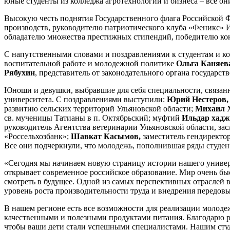
юные студенты из колледжа агротехнологий и бизнеса – все о
Высокую честь поднятия Государственного флага Российской 
производств, руководителю патриотического клуба «Феникс» 
обладателю множества престижных стипендий, победителю кон
С напутственными словами и поздравлениями к студентам и ко
воспитательной работе и молодежной политике
Ольга Каняев
Рябухин
, представитель от законодательного органа государс
Юноши и девушки, выбравшие для себя специальности, связанн
университета. С поздравлениями выступили:
Юрий Нестеров
развитию сельских территорий Ульяновской области;
Михаил 
св. мученицы Татианы в п. Октябрьский; муфтий
Ильдар хад
руководитель Агентства ветеринарии Ульяновской области, з
«Россельхозбанк»;
Шавкат Касымов
,
заместитель гендиректо
Все они подчеркнули, что
молодежь, пополнившая ряды студен
«Сегодня мы начинаем новую страницу истории нашего универси
открывает современное российское образование. Мир очень быс
смотреть в будущее. Одной из самых перспективных отраслей 
уровень роста производительности труда и внедрения передов
В нашем регионе есть все возможности для реализации молоде
качественными и полезными продуктами питания. Благодарю ро
чтобы ваши дети стали успешными специалистами. Нашим студе