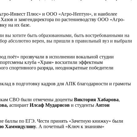
 «Агро-Инвест Плюс» и ООО «Агро-Нептун», и наиболее
Хазов и замгендиректора по растениеводству ООО «Агро-
ку на их базе.
сли вы хотите быть образованными, быть востребованными на
ыбор абсолютно верен, вы пришли в правильный вуз и выбрали
род поёт» прозвучали в исполнении вокальной студии
 спортсмены клуба «Храм» восхитили эффектным
вого спортивного разряда, неоднократные победители
 вклад в подготовку кадров для АПК благодарности и грамоты
никам СВО были отмечены доценты
Виктория Хабарова
,
ова,
аспирант
Илсаф Мударисов
и студенты
Антон
ие баллы по ЕГЭ. Чести принять «Зачетную книжку» были
лю Хаммидулину
. А почетный «Ключ к знаниям»